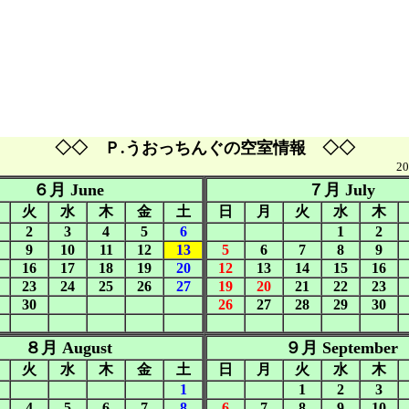
◇◇ Ｐ.うおっちんぐの空室情報 ◇◇
2
６月 June
７月 July
火
水
木
金
土
日
月
火
水
木
2
3
4
5
6
1
2
9
10
11
12
13
5
6
7
8
9
16
17
18
19
20
12
13
14
15
16
23
24
25
26
27
19
20
21
22
23
30
26
27
28
29
30
８月 August
９月 September
火
水
木
金
土
日
月
火
水
木
1
1
2
3
4
5
6
7
8
6
7
8
9
10